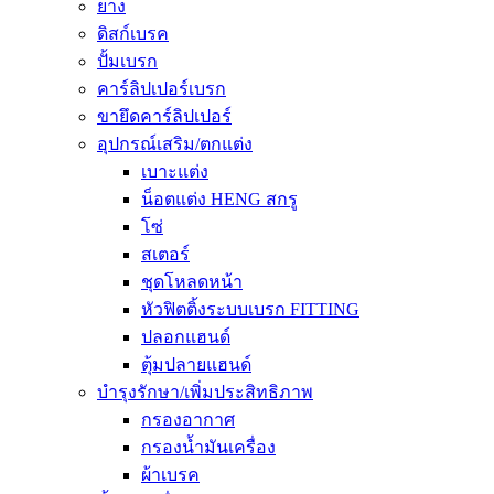
ยาง
ดิสก์เบรค
ปั้มเบรก
คาร์ลิปเปอร์เบรก
ขายึดคาร์ลิปเปอร์
อุปกรณ์เสริม/ตกแต่ง
เบาะแต่ง
น็อตแต่ง HENG สกรู
โซ่
สเตอร์
ชุดโหลดหน้า
หัวฟิตติ้งระบบเบรก FITTING
ปลอกแฮนด์
ตุ้มปลายแฮนด์
บำรุงรักษา/เพิ่มประสิทธิภาพ
กรองอากาศ
กรองน้ำมันเครื่อง
ผ้าเบรค