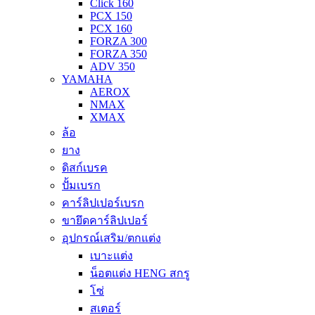
Click 160
PCX 150
PCX 160
FORZA 300
FORZA 350
ADV 350
YAMAHA
AEROX
NMAX
XMAX
ล้อ
ยาง
ดิสก์เบรค
ปั้มเบรก
คาร์ลิปเปอร์เบรก
ขายึดคาร์ลิปเปอร์
อุปกรณ์เสริม/ตกแต่ง
เบาะแต่ง
น็อตแต่ง HENG สกรู
โซ่
สเตอร์