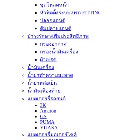
ชุดโหลดหน้า
หัวฟิตติ้งระบบเบรก FITTING
ปลอกแฮนด์
ตุ้มปลายแฮนด์
บำรุงรักษา/เพิ่มประสิทธิภาพ
กรองอากาศ
กรองน้ำมันเครื่อง
ผ้าเบรค
น้ำมันเครื่อง
น้ำยาทำความสะอาด
น้ำยาหล่อเย็น
น้ำมันเฟืองท้าย
แบตเตอรรี่รถยนต์
3K
Amaron
GS
PUMA
YUASA
แบตเตอรรี่มอเตอร์ไซค์