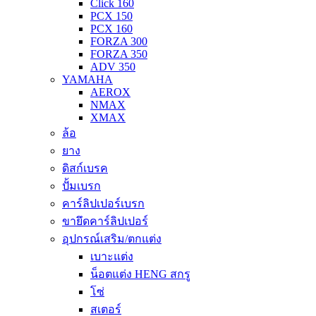
Click 160
PCX 150
PCX 160
FORZA 300
FORZA 350
ADV 350
YAMAHA
AEROX
NMAX
XMAX
ล้อ
ยาง
ดิสก์เบรค
ปั้มเบรก
คาร์ลิปเปอร์เบรก
ขายึดคาร์ลิปเปอร์
อุปกรณ์เสริม/ตกแต่ง
เบาะแต่ง
น็อตแต่ง HENG สกรู
โซ่
สเตอร์