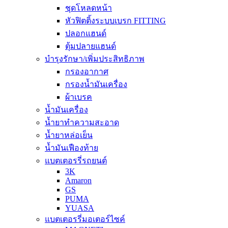
ชุดโหลดหน้า
หัวฟิตติ้งระบบเบรก FITTING
ปลอกแฮนด์
ตุ้มปลายแฮนด์
บำรุงรักษา/เพิ่มประสิทธิภาพ
กรองอากาศ
กรองน้ำมันเครื่อง
ผ้าเบรค
น้ำมันเครื่อง
น้ำยาทำความสะอาด
น้ำยาหล่อเย็น
น้ำมันเฟืองท้าย
แบตเตอรรี่รถยนต์
3K
Amaron
GS
PUMA
YUASA
แบตเตอรรี่มอเตอร์ไซค์