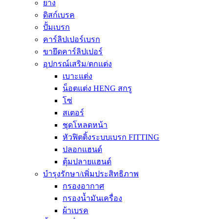
ยาง
ดิสก์เบรค
ปั้มเบรก
คาร์ลิปเปอร์เบรก
ขายึดคาร์ลิปเปอร์
อุปกรณ์เสริม/ตกแต่ง
เบาะแต่ง
น็อตแต่ง HENG สกรู
โซ่
สเตอร์
ชุดโหลดหน้า
หัวฟิตติ้งระบบเบรก FITTING
ปลอกแฮนด์
ตุ้มปลายแฮนด์
บำรุงรักษา/เพิ่มประสิทธิภาพ
กรองอากาศ
กรองน้ำมันเครื่อง
ผ้าเบรค