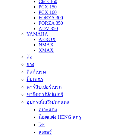
Click 160
PCX 150
PCX 160
FORZA 300
FORZA 350
ADV 350
YAMAHA
AEROX
NMAX
XMAX
ล้อ
ยาง
ดิสก์เบรค
ปั้มเบรก
คาร์ลิปเปอร์เบรก
ขายึดคาร์ลิปเปอร์
อุปกรณ์เสริม/ตกแต่ง
เบาะแต่ง
น็อตแต่ง HENG สกรู
โซ่
สเตอร์