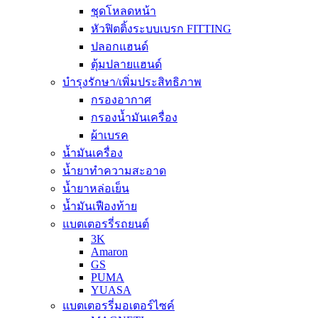
ชุดโหลดหน้า
หัวฟิตติ้งระบบเบรก FITTING
ปลอกแฮนด์
ตุ้มปลายแฮนด์
บำรุงรักษา/เพิ่มประสิทธิภาพ
กรองอากาศ
กรองน้ำมันเครื่อง
ผ้าเบรค
น้ำมันเครื่อง
น้ำยาทำความสะอาด
น้ำยาหล่อเย็น
น้ำมันเฟืองท้าย
แบตเตอรรี่รถยนต์
3K
Amaron
GS
PUMA
YUASA
แบตเตอรรี่มอเตอร์ไซค์