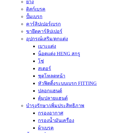
ยาง
ดิสก์เบรค
ปั้มเบรก
คาร์ลิปเปอร์เบรก
ขายึดคาร์ลิปเปอร์
อุปกรณ์เสริม/ตกแต่ง
เบาะแต่ง
น็อตแต่ง HENG สกรู
โซ่
สเตอร์
ชุดโหลดหน้า
หัวฟิตติ้งระบบเบรก FITTING
ปลอกแฮนด์
ตุ้มปลายแฮนด์
บำรุงรักษา/เพิ่มประสิทธิภาพ
กรองอากาศ
กรองน้ำมันเครื่อง
ผ้าเบรค