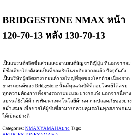
BRIDGESTONE NMAX หน้า
120-70-13 หลัง 130-70-13
เป็นแบรนด์ผลิต​ชิ้นส่วนและยานยนต์​สัญชาติ​ญี่ปุ่น​ ที่นอกจากจะ
มีชื่อเสียงโด่งดังจนเป็นที่ยอมรับในระดับสากลแล้ว ปัจจุบันยัง
เป็นบริษัทผู้ผลิตยางรถยนต์รายใหญ่ที่สุดของโลกด้วย​ เนื่องจาก
ยาง​รถยนต์ของ Bridgestone​ นั้นมีคุณสมบัติที่ตอบโจทย์ได้ครบ
ทุกความต้องการทั้ง​ยางรถกระบะและยางรถเก๋ง นอกจากนี้ทาง
แบรนด์ยังได้มีการพัฒนา​เทคโนโลยีด้านความปลอดภัยของยาง
สม่ำเสมอ เพื่อช่วยให้ผู้ขับขี่สามารถ​ควบคุมรถในทุกสภาพถนน
ได้เป็น​อย่างดี​
Categories:
NMAX
YAMAHA
ยาง
Tags:
BRIDGESTONE
YAMAHA