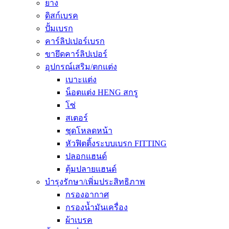
ยาง
ดิสก์เบรค
ปั้มเบรก
คาร์ลิปเปอร์เบรก
ขายึดคาร์ลิปเปอร์
อุปกรณ์เสริม/ตกแต่ง
เบาะแต่ง
น็อตแต่ง HENG สกรู
โซ่
สเตอร์
ชุดโหลดหน้า
หัวฟิตติ้งระบบเบรก FITTING
ปลอกแฮนด์
ตุ้มปลายแฮนด์
บำรุงรักษา/เพิ่มประสิทธิภาพ
กรองอากาศ
กรองน้ำมันเครื่อง
ผ้าเบรค