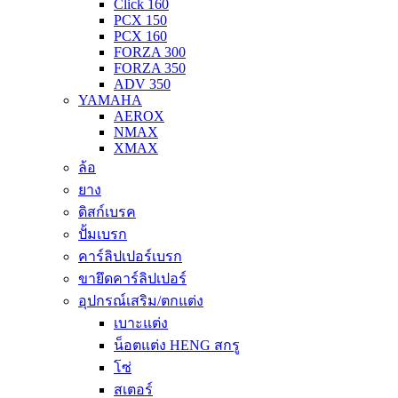
Click 160
PCX 150
PCX 160
FORZA 300
FORZA 350
ADV 350
YAMAHA
AEROX
NMAX
XMAX
ล้อ
ยาง
ดิสก์เบรค
ปั้มเบรก
คาร์ลิปเปอร์เบรก
ขายึดคาร์ลิปเปอร์
อุปกรณ์เสริม/ตกแต่ง
เบาะแต่ง
น็อตแต่ง HENG สกรู
โซ่
สเตอร์