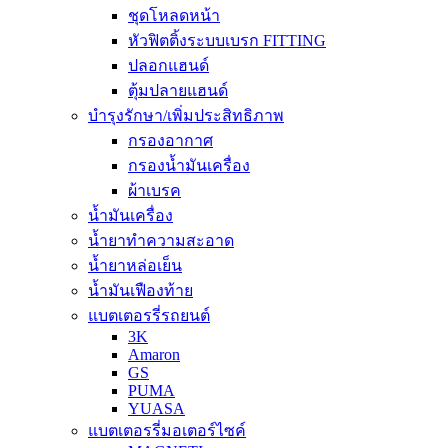
ชุดโหลดหน้า
หัวฟิตติ้งระบบเบรก FITTING
ปลอกแฮนด์
ตุ้มปลายแฮนด์
บำรุงรักษา/เพิ่มประสิทธิภาพ
กรองอากาศ
กรองน้ำมันเครื่อง
ผ้าเบรค
น้ำมันเครื่อง
น้ำยาทำความสะอาด
น้ำยาหล่อเย็น
น้ำมันเฟืองท้าย
แบตเตอรรี่รถยนต์
3K
Amaron
GS
PUMA
YUASA
แบตเตอรรี่มอเตอร์ไซค์