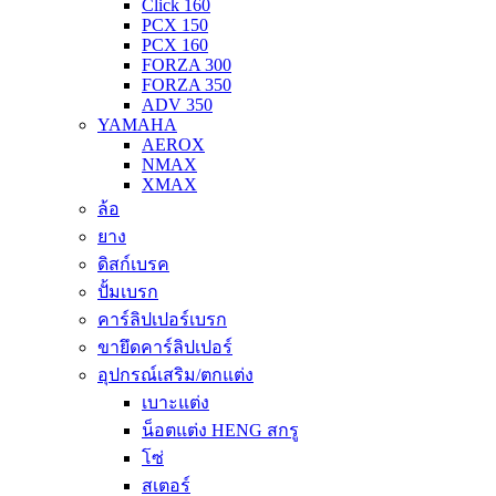
Click 160
PCX 150
PCX 160
FORZA 300
FORZA 350
ADV 350
YAMAHA
AEROX
NMAX
XMAX
ล้อ
ยาง
ดิสก์เบรค
ปั้มเบรก
คาร์ลิปเปอร์เบรก
ขายึดคาร์ลิปเปอร์
อุปกรณ์เสริม/ตกแต่ง
เบาะแต่ง
น็อตแต่ง HENG สกรู
โซ่
สเตอร์