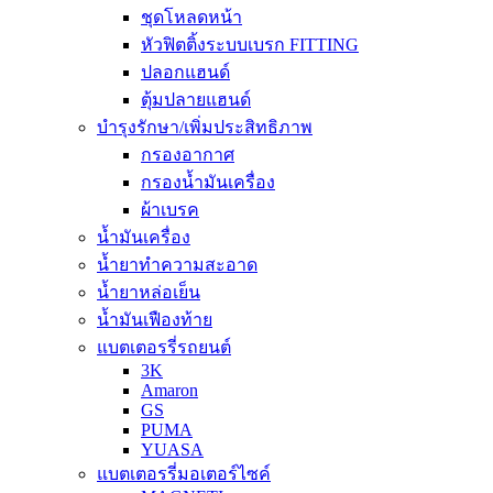
ชุดโหลดหน้า
หัวฟิตติ้งระบบเบรก FITTING
ปลอกแฮนด์
ตุ้มปลายแฮนด์
บำรุงรักษา/เพิ่มประสิทธิภาพ
กรองอากาศ
กรองน้ำมันเครื่อง
ผ้าเบรค
น้ำมันเครื่อง
น้ำยาทำความสะอาด
น้ำยาหล่อเย็น
น้ำมันเฟืองท้าย
แบตเตอรรี่รถยนต์
3K
Amaron
GS
PUMA
YUASA
แบตเตอรรี่มอเตอร์ไซค์