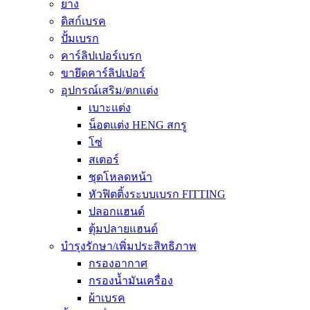
ยาง
ดิสก์เบรค
ปั้มเบรก
คาร์ลิปเปอร์เบรก
ขายึดคาร์ลิปเปอร์
อุปกรณ์เสริม/ตกแต่ง
เบาะแต่ง
น็อตแต่ง HENG สกรู
โซ่
สเตอร์
ชุดโหลดหน้า
หัวฟิตติ้งระบบเบรก FITTING
ปลอกแฮนด์
ตุ้มปลายแฮนด์
บำรุงรักษา/เพิ่มประสิทธิภาพ
กรองอากาศ
กรองน้ำมันเครื่อง
ผ้าเบรค