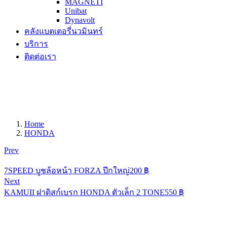
MAGNETI
Unibat
Dynavolt
คลังแบตเตอรี่นวมินทร์
บริการ
ติดต่อเรา
Home
HONDA
Prev
7SPEED บูชล้อหน้า FORZA ปีกใหญ่
200
฿
Next
KAMUII ฝาดิสก์เบรก HONDA ตัวเล็ก 2 TONE
550
฿