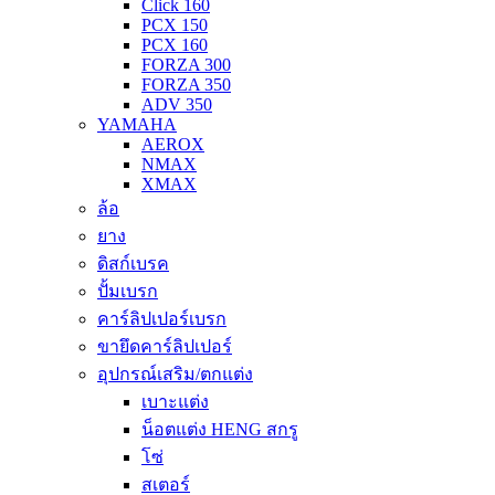
Click 160
PCX 150
PCX 160
FORZA 300
FORZA 350
ADV 350
YAMAHA
AEROX
NMAX
XMAX
ล้อ
ยาง
ดิสก์เบรค
ปั้มเบรก
คาร์ลิปเปอร์เบรก
ขายึดคาร์ลิปเปอร์
อุปกรณ์เสริม/ตกแต่ง
เบาะแต่ง
น็อตแต่ง HENG สกรู
โซ่
สเตอร์