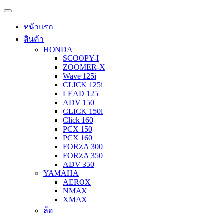
หน้าแรก
สินค้า
HONDA
SCOOPY-I
ZOOMER-X
Wave 125i
CLICK 125i
LEAD 125
ADV 150
CLICK 150i
Click 160
PCX 150
PCX 160
FORZA 300
FORZA 350
ADV 350
YAMAHA
AEROX
NMAX
XMAX
ล้อ