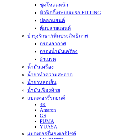
ชุดโหลดหน้า
หัวฟิตติ้งระบบเบรก FITTING
ปลอกแฮนด์
ตุ้มปลายแฮนด์
บำรุงรักษา/เพิ่มประสิทธิภาพ
กรองอากาศ
กรองน้ำมันเครื่อง
ผ้าเบรค
น้ำมันเครื่อง
น้ำยาทำความสะอาด
น้ำยาหล่อเย็น
น้ำมันเฟืองท้าย
แบตเตอรรี่รถยนต์
3K
Amaron
GS
PUMA
YUASA
แบตเตอรรี่มอเตอร์ไซค์