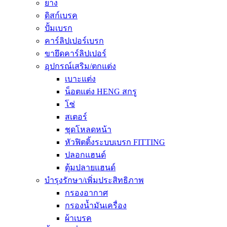
ยาง
ดิสก์เบรค
ปั้มเบรก
คาร์ลิปเปอร์เบรก
ขายึดคาร์ลิปเปอร์
อุปกรณ์เสริม/ตกแต่ง
เบาะแต่ง
น็อตแต่ง HENG สกรู
โซ่
สเตอร์
ชุดโหลดหน้า
หัวฟิตติ้งระบบเบรก FITTING
ปลอกแฮนด์
ตุ้มปลายแฮนด์
บำรุงรักษา/เพิ่มประสิทธิภาพ
กรองอากาศ
กรองน้ำมันเครื่อง
ผ้าเบรค