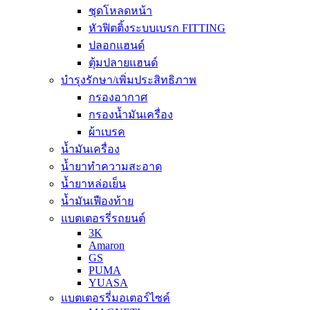
ชุดโหลดหน้า
หัวฟิตติ้งระบบเบรก FITTING
ปลอกแฮนด์
ตุ้มปลายแฮนด์
บำรุงรักษา/เพิ่มประสิทธิภาพ
กรองอากาศ
กรองน้ำมันเครื่อง
ผ้าเบรค
น้ำมันเครื่อง
น้ำยาทำความสะอาด
น้ำยาหล่อเย็น
น้ำมันเฟืองท้าย
แบตเตอรรี่รถยนต์
3K
Amaron
GS
PUMA
YUASA
แบตเตอรรี่มอเตอร์ไซค์