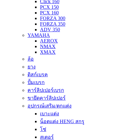
Click 160
PCX 150
PCX 160
FORZA 300
FORZA 350
ADV 350
YAMAHA
AEROX
NMAX
XMAX
ล้อ
ยาง
ดิสก์เบรค
ปั้มเบรก
คาร์ลิปเปอร์เบรก
ขายึดคาร์ลิปเปอร์
อุปกรณ์เสริม/ตกแต่ง
เบาะแต่ง
น็อตแต่ง HENG สกรู
โซ่
สเตอร์