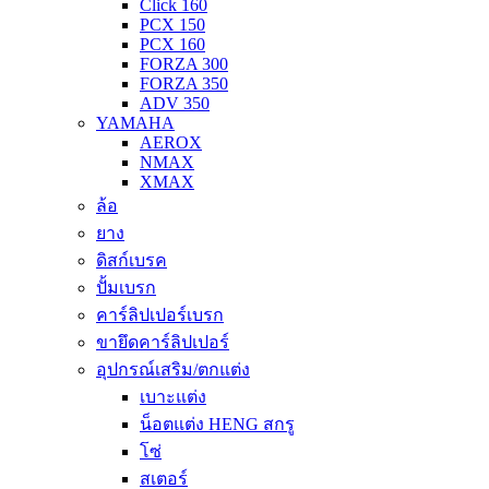
Click 160
PCX 150
PCX 160
FORZA 300
FORZA 350
ADV 350
YAMAHA
AEROX
NMAX
XMAX
ล้อ
ยาง
ดิสก์เบรค
ปั้มเบรก
คาร์ลิปเปอร์เบรก
ขายึดคาร์ลิปเปอร์
อุปกรณ์เสริม/ตกแต่ง
เบาะแต่ง
น็อตแต่ง HENG สกรู
โซ่
สเตอร์