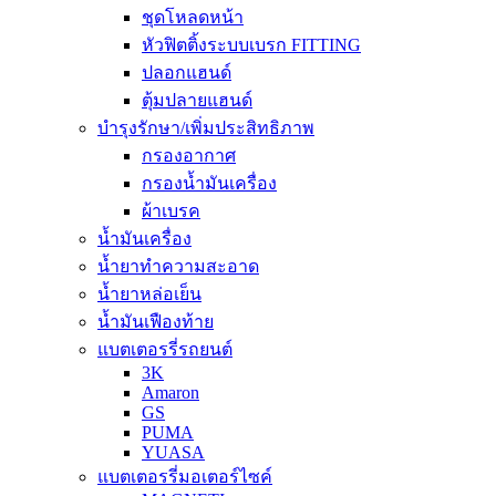
ชุดโหลดหน้า
หัวฟิตติ้งระบบเบรก FITTING
ปลอกแฮนด์
ตุ้มปลายแฮนด์
บำรุงรักษา/เพิ่มประสิทธิภาพ
กรองอากาศ
กรองน้ำมันเครื่อง
ผ้าเบรค
น้ำมันเครื่อง
น้ำยาทำความสะอาด
น้ำยาหล่อเย็น
น้ำมันเฟืองท้าย
แบตเตอรรี่รถยนต์
3K
Amaron
GS
PUMA
YUASA
แบตเตอรรี่มอเตอร์ไซค์