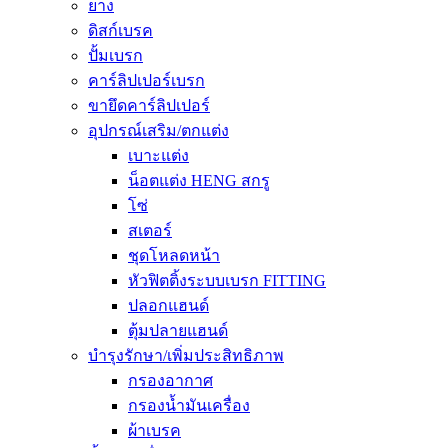
ยาง
ดิสก์เบรค
ปั้มเบรก
คาร์ลิปเปอร์เบรก
ขายึดคาร์ลิปเปอร์
อุปกรณ์เสริม/ตกแต่ง
เบาะแต่ง
น็อตแต่ง HENG สกรู
โซ่
สเตอร์
ชุดโหลดหน้า
หัวฟิตติ้งระบบเบรก FITTING
ปลอกแฮนด์
ตุ้มปลายแฮนด์
บำรุงรักษา/เพิ่มประสิทธิภาพ
กรองอากาศ
กรองน้ำมันเครื่อง
ผ้าเบรค