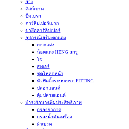
ยาง
ดิสก์เบรค
ปั้มเบรก
คาร์ลิปเปอร์เบรก
ขายึดคาร์ลิปเปอร์
อุปกรณ์เสริม/ตกแต่ง
เบาะแต่ง
น็อตแต่ง HENG สกรู
โซ่
สเตอร์
ชุดโหลดหน้า
หัวฟิตติ้งระบบเบรก FITTING
ปลอกแฮนด์
ตุ้มปลายแฮนด์
บำรุงรักษา/เพิ่มประสิทธิภาพ
กรองอากาศ
กรองน้ำมันเครื่อง
ผ้าเบรค