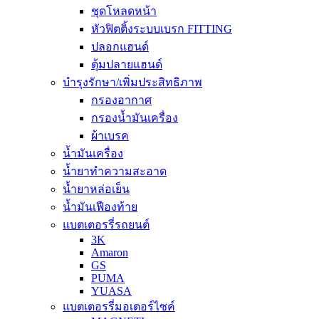
ชุดโหลดหน้า
หัวฟิตติ้งระบบเบรก FITTING
ปลอกแฮนด์
ตุ้มปลายแฮนด์
บำรุงรักษา/เพิ่มประสิทธิภาพ
กรองอากาศ
กรองน้ำมันเครื่อง
ผ้าเบรค
น้ำมันเครื่อง
น้ำยาทำความสะอาด
น้ำยาหล่อเย็น
น้ำมันเฟืองท้าย
แบตเตอรรี่รถยนต์
3K
Amaron
GS
PUMA
YUASA
แบตเตอรรี่มอเตอร์ไซค์