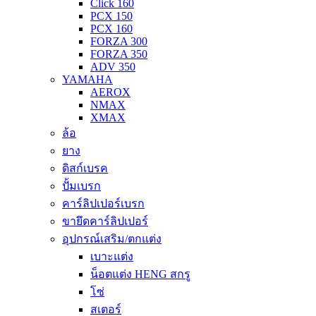
Click 160
PCX 150
PCX 160
FORZA 300
FORZA 350
ADV 350
YAMAHA
AEROX
NMAX
XMAX
ล้อ
ยาง
ดิสก์เบรค
ปั้มเบรก
คาร์ลิปเปอร์เบรก
ขายึดคาร์ลิปเปอร์
อุปกรณ์เสริม/ตกแต่ง
เบาะแต่ง
น็อตแต่ง HENG สกรู
โซ่
สเตอร์