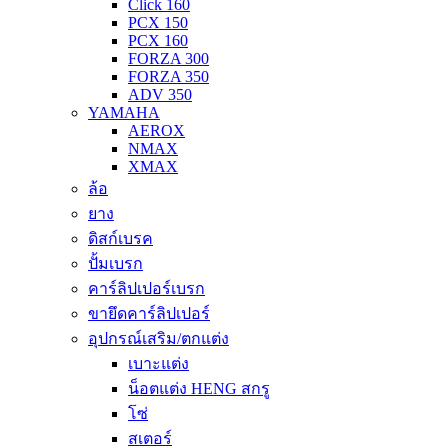
Click 160
PCX 150
PCX 160
FORZA 300
FORZA 350
ADV 350
YAMAHA
AEROX
NMAX
XMAX
ล้อ
ยาง
ดิสก์เบรค
ปั้มเบรก
คาร์ลิปเปอร์เบรก
ขายึดคาร์ลิปเปอร์
อุปกรณ์เสริม/ตกแต่ง
เบาะแต่ง
น็อตแต่ง HENG สกรู
โซ่
สเตอร์