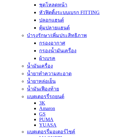
ชุดโหลดหน้า
หัวฟิตติ้งระบบเบรก FITTING
ปลอกแฮนด์
ตุ้มปลายแฮนด์
บำรุงรักษา/เพิ่มประสิทธิภาพ
กรองอากาศ
กรองน้ำมันเครื่อง
ผ้าเบรค
น้ำมันเครื่อง
น้ำยาทำความสะอาด
น้ำยาหล่อเย็น
น้ำมันเฟืองท้าย
แบตเตอรรี่รถยนต์
3K
Amaron
GS
PUMA
YUASA
แบตเตอรรี่มอเตอร์ไซค์