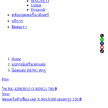
MAGNETI
Unibat
Dynavolt
คลังแบตเตอรี่นวมินทร์
บริการ
ติดต่อเรา
Home
อุปกรณ์เสริม/ตกแต่ง
น็อตแต่ง HENG สกรู
Prev
โซ่ RK 428KRO2 O-RING
1,780
฿
Next
ชุดแคร้งหัวเฟือง เลส X-MAX300 เฮงสกรู
1,150
฿