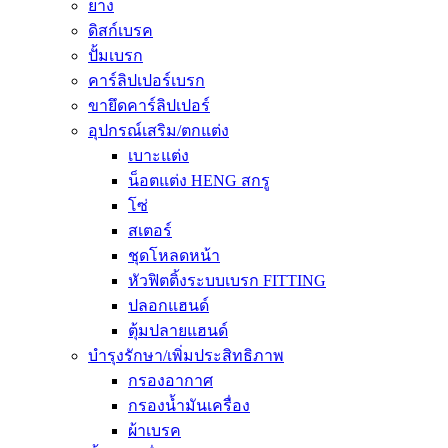
ยาง
ดิสก์เบรค
ปั้มเบรก
คาร์ลิปเปอร์เบรก
ขายึดคาร์ลิปเปอร์
อุปกรณ์เสริม/ตกแต่ง
เบาะแต่ง
น็อตแต่ง HENG สกรู
โซ่
สเตอร์
ชุดโหลดหน้า
หัวฟิตติ้งระบบเบรก FITTING
ปลอกแฮนด์
ตุ้มปลายแฮนด์
บำรุงรักษา/เพิ่มประสิทธิภาพ
กรองอากาศ
กรองน้ำมันเครื่อง
ผ้าเบรค