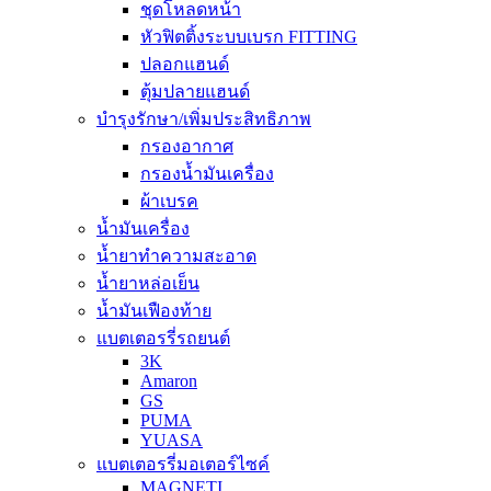
ชุดโหลดหน้า
หัวฟิตติ้งระบบเบรก FITTING
ปลอกแฮนด์
ตุ้มปลายแฮนด์
บำรุงรักษา/เพิ่มประสิทธิภาพ
กรองอากาศ
กรองน้ำมันเครื่อง
ผ้าเบรค
น้ำมันเครื่อง
น้ำยาทำความสะอาด
น้ำยาหล่อเย็น
น้ำมันเฟืองท้าย
แบตเตอรรี่รถยนต์
3K
Amaron
GS
PUMA
YUASA
แบตเตอรรี่มอเตอร์ไซค์
MAGNETI