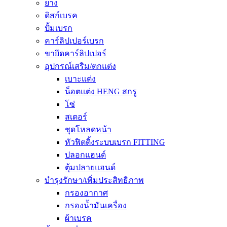
ยาง
ดิสก์เบรค
ปั้มเบรก
คาร์ลิปเปอร์เบรก
ขายึดคาร์ลิปเปอร์
อุปกรณ์เสริม/ตกแต่ง
เบาะแต่ง
น็อตแต่ง HENG สกรู
โซ่
สเตอร์
ชุดโหลดหน้า
หัวฟิตติ้งระบบเบรก FITTING
ปลอกแฮนด์
ตุ้มปลายแฮนด์
บำรุงรักษา/เพิ่มประสิทธิภาพ
กรองอากาศ
กรองน้ำมันเครื่อง
ผ้าเบรค