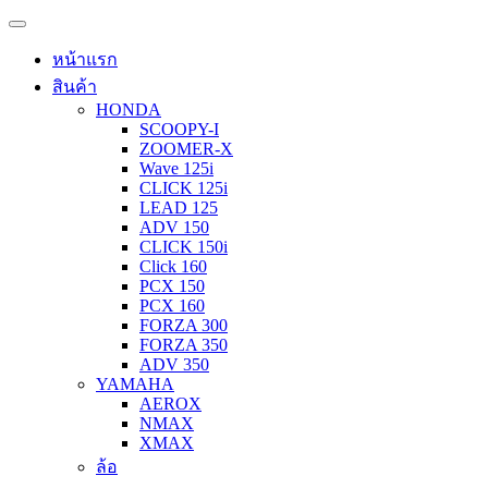
หน้าแรก
สินค้า
HONDA
SCOOPY-I
ZOOMER-X
Wave 125i
CLICK 125i
LEAD 125
ADV 150
CLICK 150i
Click 160
PCX 150
PCX 160
FORZA 300
FORZA 350
ADV 350
YAMAHA
AEROX
NMAX
XMAX
ล้อ