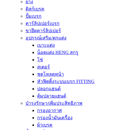
ยาง
ดิสก์เบรค
ปั้มเบรก
คาร์ลิปเปอร์เบรก
ขายึดคาร์ลิปเปอร์
อุปกรณ์เสริม/ตกแต่ง
เบาะแต่ง
น็อตแต่ง HENG สกรู
โซ่
สเตอร์
ชุดโหลดหน้า
หัวฟิตติ้งระบบเบรก FITTING
ปลอกแฮนด์
ตุ้มปลายแฮนด์
บำรุงรักษา/เพิ่มประสิทธิภาพ
กรองอากาศ
กรองน้ำมันเครื่อง
ผ้าเบรค