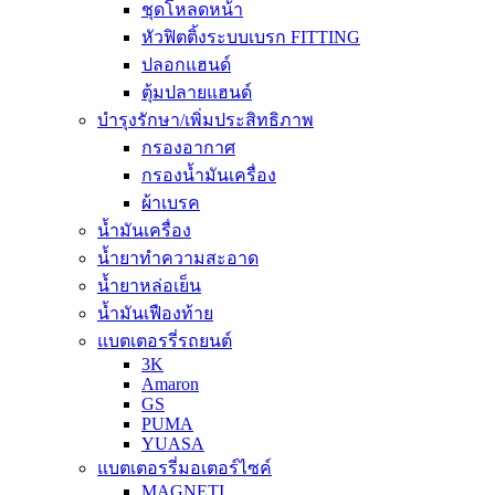
ชุดโหลดหน้า
หัวฟิตติ้งระบบเบรก FITTING
ปลอกแฮนด์
ตุ้มปลายแฮนด์
บำรุงรักษา/เพิ่มประสิทธิภาพ
กรองอากาศ
กรองน้ำมันเครื่อง
ผ้าเบรค
น้ำมันเครื่อง
น้ำยาทำความสะอาด
น้ำยาหล่อเย็น
น้ำมันเฟืองท้าย
แบตเตอรรี่รถยนต์
3K
Amaron
GS
PUMA
YUASA
แบตเตอรรี่มอเตอร์ไซค์
MAGNETI