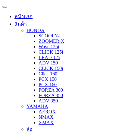
หน้าแรก
สินค้า
HONDA
SCOOPY-I
ZOOMER-X
Wave 125i
CLICK 125i
LEAD 125
ADV 150
CLICK 150i
Click 160
PCX 150
PCX 160
FORZA 300
FORZA 350
ADV 350
YAMAHA
AEROX
NMAX
XMAX
ล้อ