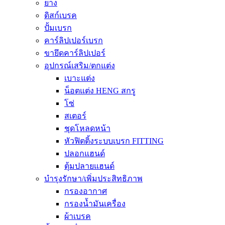
ยาง
ดิสก์เบรค
ปั้มเบรก
คาร์ลิปเปอร์เบรก
ขายึดคาร์ลิปเปอร์
อุปกรณ์เสริม/ตกแต่ง
เบาะแต่ง
น็อตแต่ง HENG สกรู
โซ่
สเตอร์
ชุดโหลดหน้า
หัวฟิตติ้งระบบเบรก FITTING
ปลอกแฮนด์
ตุ้มปลายแฮนด์
บำรุงรักษา/เพิ่มประสิทธิภาพ
กรองอากาศ
กรองน้ำมันเครื่อง
ผ้าเบรค