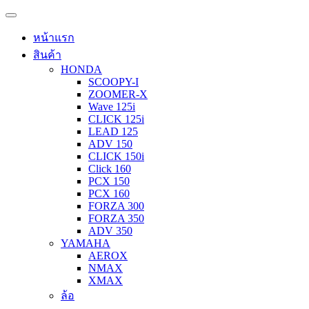
หน้าแรก
สินค้า
HONDA
SCOOPY-I
ZOOMER-X
Wave 125i
CLICK 125i
LEAD 125
ADV 150
CLICK 150i
Click 160
PCX 150
PCX 160
FORZA 300
FORZA 350
ADV 350
YAMAHA
AEROX
NMAX
XMAX
ล้อ