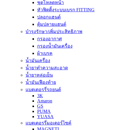
ชุดโหลดหน้า
หัวฟิตติ้งระบบเบรก FITTING
ปลอกแฮนด์
ตุ้มปลายแฮนด์
บำรุงรักษา/เพิ่มประสิทธิภาพ
กรองอากาศ
กรองน้ำมันเครื่อง
ผ้าเบรค
น้ำมันเครื่อง
น้ำยาทำความสะอาด
น้ำยาหล่อเย็น
น้ำมันเฟืองท้าย
แบตเตอรรี่รถยนต์
3K
Amaron
GS
PUMA
YUASA
แบตเตอรรี่มอเตอร์ไซค์
MAGNETI