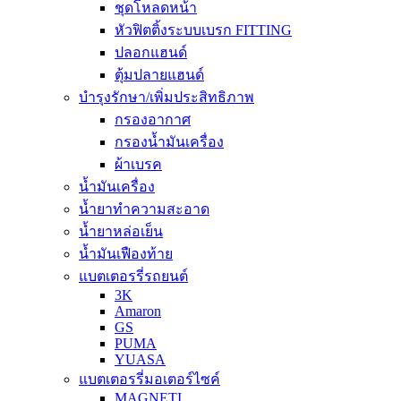
ชุดโหลดหน้า
หัวฟิตติ้งระบบเบรก FITTING
ปลอกแฮนด์
ตุ้มปลายแฮนด์
บำรุงรักษา/เพิ่มประสิทธิภาพ
กรองอากาศ
กรองน้ำมันเครื่อง
ผ้าเบรค
น้ำมันเครื่อง
น้ำยาทำความสะอาด
น้ำยาหล่อเย็น
น้ำมันเฟืองท้าย
แบตเตอรรี่รถยนต์
3K
Amaron
GS
PUMA
YUASA
แบตเตอรรี่มอเตอร์ไซค์
MAGNETI