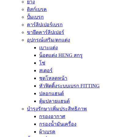
ยาง
ดิสก์เบรค
ปั้มเบรก
คาร์ลิปเปอร์เบรก
ขายึดคาร์ลิปเปอร์
อุปกรณ์เสริม/ตกแต่ง
เบาะแต่ง
น็อตแต่ง HENG สกรู
โซ่
สเตอร์
ชุดโหลดหน้า
หัวฟิตติ้งระบบเบรก FITTING
ปลอกแฮนด์
ตุ้มปลายแฮนด์
บำรุงรักษา/เพิ่มประสิทธิภาพ
กรองอากาศ
กรองน้ำมันเครื่อง
ผ้าเบรค