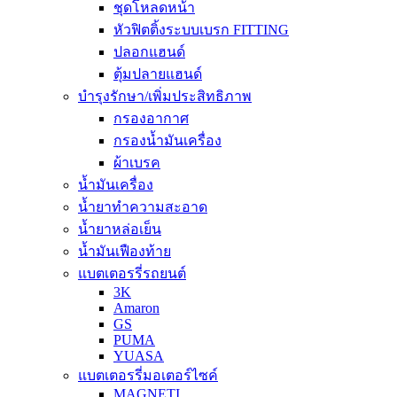
ชุดโหลดหน้า
หัวฟิตติ้งระบบเบรก FITTING
ปลอกแฮนด์
ตุ้มปลายแฮนด์
บำรุงรักษา/เพิ่มประสิทธิภาพ
กรองอากาศ
กรองน้ำมันเครื่อง
ผ้าเบรค
น้ำมันเครื่อง
น้ำยาทำความสะอาด
น้ำยาหล่อเย็น
น้ำมันเฟืองท้าย
แบตเตอรรี่รถยนต์
3K
Amaron
GS
PUMA
YUASA
แบตเตอรรี่มอเตอร์ไซค์
MAGNETI