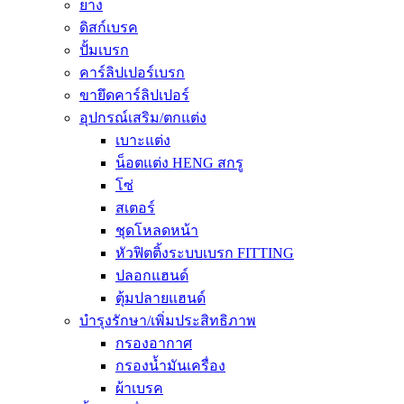
ยาง
ดิสก์เบรค
ปั้มเบรก
คาร์ลิปเปอร์เบรก
ขายึดคาร์ลิปเปอร์
อุปกรณ์เสริม/ตกแต่ง
เบาะแต่ง
น็อตแต่ง HENG สกรู
โซ่
สเตอร์
ชุดโหลดหน้า
หัวฟิตติ้งระบบเบรก FITTING
ปลอกแฮนด์
ตุ้มปลายแฮนด์
บำรุงรักษา/เพิ่มประสิทธิภาพ
กรองอากาศ
กรองน้ำมันเครื่อง
ผ้าเบรค