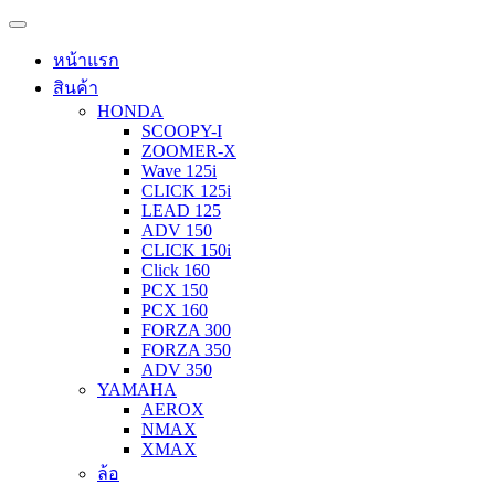
หน้าแรก
สินค้า
HONDA
SCOOPY-I
ZOOMER-X
Wave 125i
CLICK 125i
LEAD 125
ADV 150
CLICK 150i
Click 160
PCX 150
PCX 160
FORZA 300
FORZA 350
ADV 350
YAMAHA
AEROX
NMAX
XMAX
ล้อ