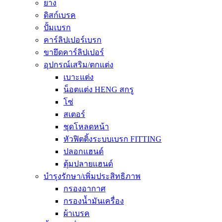
ยาง
ดิสก์เบรค
ปั้มเบรก
คาร์ลิปเปอร์เบรก
ขายึดคาร์ลิปเปอร์
อุปกรณ์เสริม/ตกแต่ง
เบาะแต่ง
น็อตแต่ง HENG สกรู
โซ่
สเตอร์
ชุดโหลดหน้า
หัวฟิตติ้งระบบเบรก FITTING
ปลอกแฮนด์
ตุ้มปลายแฮนด์
บำรุงรักษา/เพิ่มประสิทธิภาพ
กรองอากาศ
กรองน้ำมันเครื่อง
ผ้าเบรค