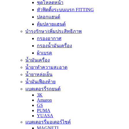
ชุดโหลดหน้า
หัวฟิตติ้งระบบเบรก FITTING
ปลอกแฮนด์
ตุ้มปลายแฮนด์
บำรุงรักษา/เพิ่มประสิทธิภาพ
กรองอากาศ
กรองน้ำมันเครื่อง
ผ้าเบรค
น้ำมันเครื่อง
น้ำยาทำความสะอาด
น้ำยาหล่อเย็น
น้ำมันเฟืองท้าย
แบตเตอรรี่รถยนต์
3K
Amaron
GS
PUMA
YUASA
แบตเตอรรี่มอเตอร์ไซค์
MAGNETI