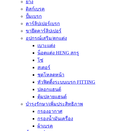
ยาง
ดิสก์เบรค
ปั้มเบรก
คาร์ลิปเปอร์เบรก
ขายึดคาร์ลิปเปอร์
อุปกรณ์เสริม/ตกแต่ง
เบาะแต่ง
น็อตแต่ง HENG สกรู
โซ่
สเตอร์
ชุดโหลดหน้า
หัวฟิตติ้งระบบเบรก FITTING
ปลอกแฮนด์
ตุ้มปลายแฮนด์
บำรุงรักษา/เพิ่มประสิทธิภาพ
กรองอากาศ
กรองน้ำมันเครื่อง
ผ้าเบรค