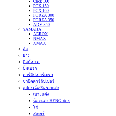
Click 160
PCX 150
PCX 160
FORZA 300
FORZA 350
ADV 350
YAMAHA
AEROX
NMAX
XMAX
ล้อ
ยาง
ดิสก์เบรค
ปั้มเบรก
คาร์ลิปเปอร์เบรก
ขายึดคาร์ลิปเปอร์
อุปกรณ์เสริม/ตกแต่ง
เบาะแต่ง
น็อตแต่ง HENG สกรู
โซ่
สเตอร์