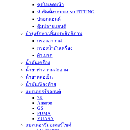
ชุดโหลดหน้า
หัวฟิตติ้งระบบเบรก FITTING
ปลอกแฮนด์
ตุ้มปลายแฮนด์
บำรุงรักษา/เพิ่มประสิทธิภาพ
กรองอากาศ
กรองน้ำมันเครื่อง
ผ้าเบรค
น้ำมันเครื่อง
น้ำยาทำความสะอาด
น้ำยาหล่อเย็น
น้ำมันเฟืองท้าย
แบตเตอรรี่รถยนต์
3K
Amaron
GS
PUMA
YUASA
แบตเตอรรี่มอเตอร์ไซค์