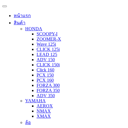
หน้าแรก
สินค้า
HONDA
SCOOPY-I
ZOOMER-X
Wave 125i
CLICK 125i
LEAD 125
ADV 150
CLICK 150i
Click 160
PCX 150
PCX 160
FORZA 300
FORZA 350
ADV 350
YAMAHA
AEROX
NMAX
XMAX
ล้อ