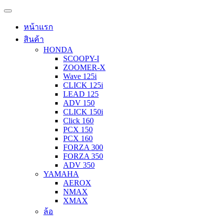
หน้าแรก
สินค้า
HONDA
SCOOPY-I
ZOOMER-X
Wave 125i
CLICK 125i
LEAD 125
ADV 150
CLICK 150i
Click 160
PCX 150
PCX 160
FORZA 300
FORZA 350
ADV 350
YAMAHA
AEROX
NMAX
XMAX
ล้อ