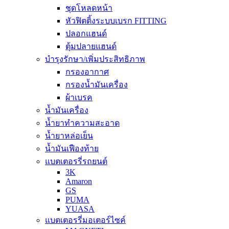
ชุดโหลดหน้า
หัวฟิตติ้งระบบเบรก FITTING
ปลอกแฮนด์
ตุ้มปลายแฮนด์
บำรุงรักษา/เพิ่มประสิทธิภาพ
กรองอากาศ
กรองน้ำมันเครื่อง
ผ้าเบรค
น้ำมันเครื่อง
น้ำยาทำความสะอาด
น้ำยาหล่อเย็น
น้ำมันเฟืองท้าย
แบตเตอรรี่รถยนต์
3K
Amaron
GS
PUMA
YUASA
แบตเตอรรี่มอเตอร์ไซค์