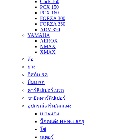
Click 160
PCX 150
PCX 160
FORZA 300
FORZA 350
ADV 350
YAMAHA
AEROX
NMAX
XMAX
ล้อ
ยาง
ดิสก์เบรค
ปั้มเบรก
คาร์ลิปเปอร์เบรก
ขายึดคาร์ลิปเปอร์
อุปกรณ์เสริม/ตกแต่ง
เบาะแต่ง
น็อตแต่ง HENG สกรู
โซ่
สเตอร์