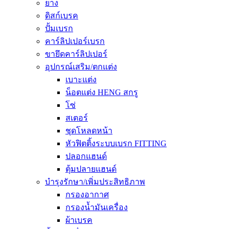
ยาง
ดิสก์เบรค
ปั้มเบรก
คาร์ลิปเปอร์เบรก
ขายึดคาร์ลิปเปอร์
อุปกรณ์เสริม/ตกแต่ง
เบาะแต่ง
น็อตแต่ง HENG สกรู
โซ่
สเตอร์
ชุดโหลดหน้า
หัวฟิตติ้งระบบเบรก FITTING
ปลอกแฮนด์
ตุ้มปลายแฮนด์
บำรุงรักษา/เพิ่มประสิทธิภาพ
กรองอากาศ
กรองน้ำมันเครื่อง
ผ้าเบรค