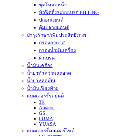
ชุดโหลดหน้า
หัวฟิตติ้งระบบเบรก FITTING
ปลอกแฮนด์
ตุ้มปลายแฮนด์
บำรุงรักษา/เพิ่มประสิทธิภาพ
กรองอากาศ
กรองน้ำมันเครื่อง
ผ้าเบรค
น้ำมันเครื่อง
น้ำยาทำความสะอาด
น้ำยาหล่อเย็น
น้ำมันเฟืองท้าย
แบตเตอรรี่รถยนต์
3K
Amaron
GS
PUMA
YUASA
แบตเตอรรี่มอเตอร์ไซค์