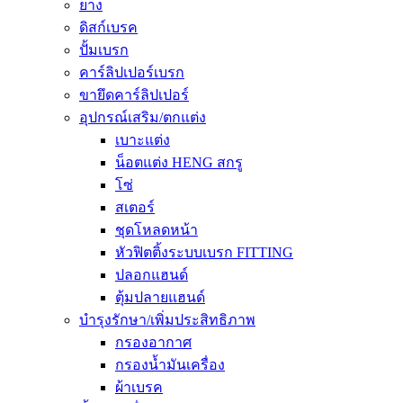
ยาง
ดิสก์เบรค
ปั้มเบรก
คาร์ลิปเปอร์เบรก
ขายึดคาร์ลิปเปอร์
อุปกรณ์เสริม/ตกแต่ง
เบาะแต่ง
น็อตแต่ง HENG สกรู
โซ่
สเตอร์
ชุดโหลดหน้า
หัวฟิตติ้งระบบเบรก FITTING
ปลอกแฮนด์
ตุ้มปลายแฮนด์
บำรุงรักษา/เพิ่มประสิทธิภาพ
กรองอากาศ
กรองน้ำมันเครื่อง
ผ้าเบรค