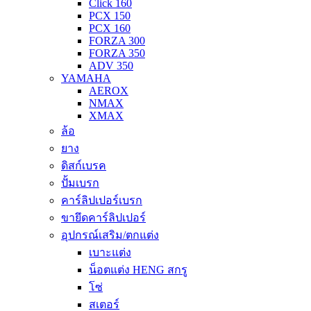
Click 160
PCX 150
PCX 160
FORZA 300
FORZA 350
ADV 350
YAMAHA
AEROX
NMAX
XMAX
ล้อ
ยาง
ดิสก์เบรค
ปั้มเบรก
คาร์ลิปเปอร์เบรก
ขายึดคาร์ลิปเปอร์
อุปกรณ์เสริม/ตกแต่ง
เบาะแต่ง
น็อตแต่ง HENG สกรู
โซ่
สเตอร์