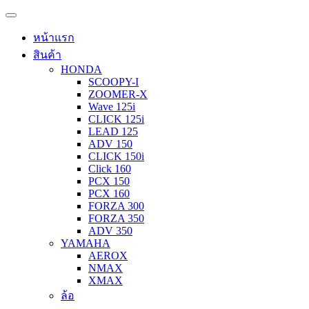
หน้าแรก
สินค้า
HONDA
SCOOPY-I
ZOOMER-X
Wave 125i
CLICK 125i
LEAD 125
ADV 150
CLICK 150i
Click 160
PCX 150
PCX 160
FORZA 300
FORZA 350
ADV 350
YAMAHA
AEROX
NMAX
XMAX
ล้อ