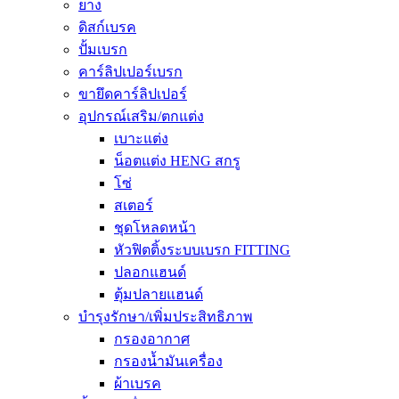
ยาง
ดิสก์เบรค
ปั้มเบรก
คาร์ลิปเปอร์เบรก
ขายึดคาร์ลิปเปอร์
อุปกรณ์เสริม/ตกแต่ง
เบาะแต่ง
น็อตแต่ง HENG สกรู
โซ่
สเตอร์
ชุดโหลดหน้า
หัวฟิตติ้งระบบเบรก FITTING
ปลอกแฮนด์
ตุ้มปลายแฮนด์
บำรุงรักษา/เพิ่มประสิทธิภาพ
กรองอากาศ
กรองน้ำมันเครื่อง
ผ้าเบรค