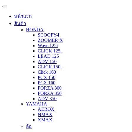
หน้าแรก
สินค้า
HONDA
SCOOPY-I
ZOOMER-X
Wave 125i
CLICK 125i
LEAD 125
ADV 150
CLICK 150i
Click 160
PCX 150
PCX 160
FORZA 300
FORZA 350
ADV 350
YAMAHA
AEROX
NMAX
XMAX
ล้อ