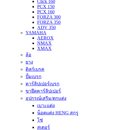
Click 160
PCX 150
PCX 160
FORZA 300
FORZA 350
ADV 350
YAMAHA
AEROX
NMAX
XMAX
ล้อ
ยาง
ดิสก์เบรค
ปั้มเบรก
คาร์ลิปเปอร์เบรก
ขายึดคาร์ลิปเปอร์
อุปกรณ์เสริม/ตกแต่ง
เบาะแต่ง
น็อตแต่ง HENG สกรู
โซ่
สเตอร์