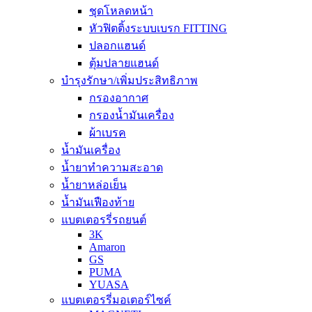
ชุดโหลดหน้า
หัวฟิตติ้งระบบเบรก FITTING
ปลอกแฮนด์
ตุ้มปลายแฮนด์
บำรุงรักษา/เพิ่มประสิทธิภาพ
กรองอากาศ
กรองน้ำมันเครื่อง
ผ้าเบรค
น้ำมันเครื่อง
น้ำยาทำความสะอาด
น้ำยาหล่อเย็น
น้ำมันเฟืองท้าย
แบตเตอรรี่รถยนต์
3K
Amaron
GS
PUMA
YUASA
แบตเตอรรี่มอเตอร์ไซค์