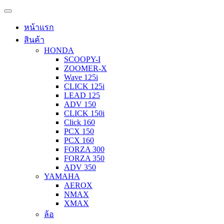
หน้าแรก
สินค้า
HONDA
SCOOPY-I
ZOOMER-X
Wave 125i
CLICK 125i
LEAD 125
ADV 150
CLICK 150i
Click 160
PCX 150
PCX 160
FORZA 300
FORZA 350
ADV 350
YAMAHA
AEROX
NMAX
XMAX
ล้อ