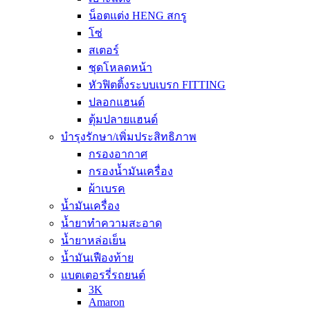
น็อตแต่ง HENG สกรู
โซ่
สเตอร์
ชุดโหลดหน้า
หัวฟิตติ้งระบบเบรก FITTING
ปลอกแฮนด์
ตุ้มปลายแฮนด์
บำรุงรักษา/เพิ่มประสิทธิภาพ
กรองอากาศ
กรองน้ำมันเครื่อง
ผ้าเบรค
น้ำมันเครื่อง
น้ำยาทำความสะอาด
น้ำยาหล่อเย็น
น้ำมันเฟืองท้าย
แบตเตอรรี่รถยนต์
3K
Amaron