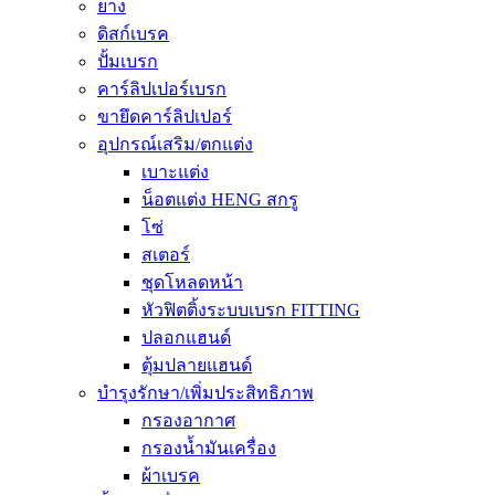
ยาง
ดิสก์เบรค
ปั้มเบรก
คาร์ลิปเปอร์เบรก
ขายึดคาร์ลิปเปอร์
อุปกรณ์เสริม/ตกแต่ง
เบาะแต่ง
น็อตแต่ง HENG สกรู
โซ่
สเตอร์
ชุดโหลดหน้า
หัวฟิตติ้งระบบเบรก FITTING
ปลอกแฮนด์
ตุ้มปลายแฮนด์
บำรุงรักษา/เพิ่มประสิทธิภาพ
กรองอากาศ
กรองน้ำมันเครื่อง
ผ้าเบรค