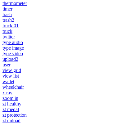
thermometer
timer
trash
trash2
truck 01
truck
twitter
type audio
type image
type video
upload2
user
view grid
view list
wallet
wheelchair
x ray
zoom in
zt healthy
zt medal
zt protection
zt upload
© 2024 www.จอห์นไรเดอร์.com | All Rights Reserved. Design By
OK COM