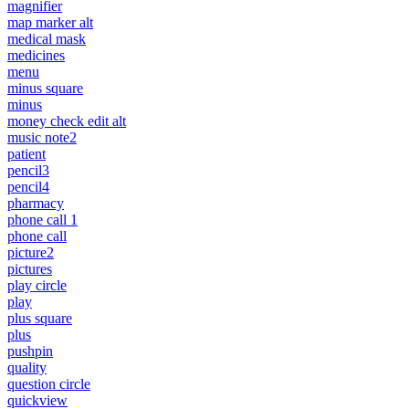
magnifier
map marker alt
medical mask
medicines
menu
minus square
minus
money check edit alt
music note2
patient
pencil3
pencil4
pharmacy
phone call 1
phone call
picture2
pictures
play circle
play
plus square
plus
pushpin
quality
question circle
quickview