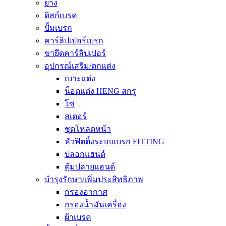
ยาง
ดิสก์เบรค
ปั้มเบรก
คาร์ลิปเปอร์เบรก
ขายึดคาร์ลิปเปอร์
อุปกรณ์เสริม/ตกแต่ง
เบาะแต่ง
น็อตแต่ง HENG สกรู
โซ่
สเตอร์
ชุดโหลดหน้า
หัวฟิตติ้งระบบเบรก FITTING
ปลอกแฮนด์
ตุ้มปลายแฮนด์
บำรุงรักษา/เพิ่มประสิทธิภาพ
กรองอากาศ
กรองน้ำมันเครื่อง
ผ้าเบรค