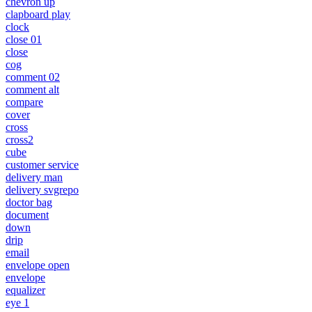
chevron up
clapboard play
clock
close 01
close
cog
comment 02
comment alt
compare
cover
cross
cross2
cube
customer service
delivery man
delivery svgrepo
doctor bag
document
down
drip
email
envelope open
envelope
equalizer
eye 1