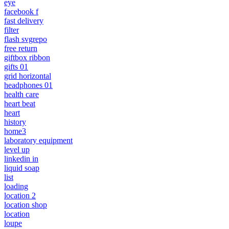
eye
facebook f
fast delivery
filter
flash svgrepo
free return
giftbox ribbon
gifts 01
grid horizontal
headphones 01
health care
heart beat
heart
history
home3
laboratory equipment
level up
linkedin in
liquid soap
list
loading
location 2
location shop
location
loupe