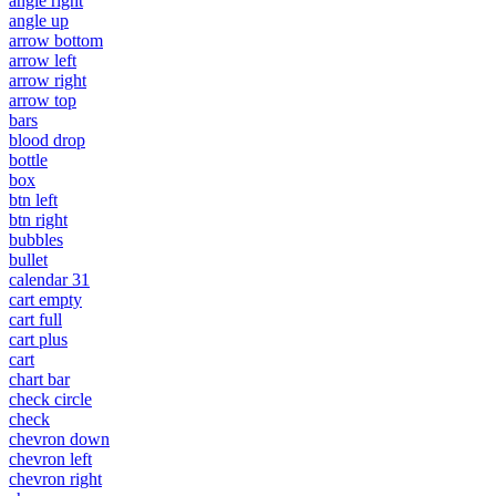
angle right
angle up
arrow bottom
arrow left
arrow right
arrow top
bars
blood drop
bottle
box
btn left
btn right
bubbles
bullet
calendar 31
cart empty
cart full
cart plus
cart
chart bar
check circle
check
chevron down
chevron left
chevron right