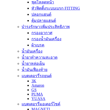
ชุดโหลดหน้า
หัวฟิตติ้งระบบเบรก FITTING
ปลอกแฮนด์
ตุ้มปลายแฮนด์
บำรุงรักษา/เพิ่มประสิทธิภาพ
กรองอากาศ
กรองน้ำมันเครื่อง
ผ้าเบรค
น้ำมันเครื่อง
น้ำยาทำความสะอาด
น้ำยาหล่อเย็น
น้ำมันเฟืองท้าย
แบตเตอรรี่รถยนต์
3K
Amaron
GS
PUMA
YUASA
แบตเตอรรี่มอเตอร์ไซค์
MAGNETI