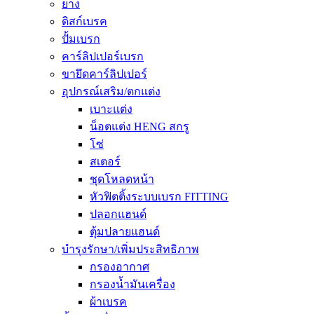
ยาง
ดิสก์เบรค
ปั้มเบรก
คาร์ลิปเปอร์เบรก
ขายึดคาร์ลิปเปอร์
อุปกรณ์เสริม/ตกแต่ง
เบาะแต่ง
น็อตแต่ง HENG สกรู
โซ่
สเตอร์
ชุดโหลดหน้า
หัวฟิตติ้งระบบเบรก FITTING
ปลอกแฮนด์
ตุ้มปลายแฮนด์
บำรุงรักษา/เพิ่มประสิทธิภาพ
กรองอากาศ
กรองน้ำมันเครื่อง
ผ้าเบรค