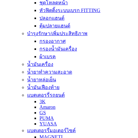
ชุดโหลดหน้า
หัวฟิตติ้งระบบเบรก FITTING
ปลอกแฮนด์
ตุ้มปลายแฮนด์
บำรุงรักษา/เพิ่มประสิทธิภาพ
กรองอากาศ
กรองน้ำมันเครื่อง
ผ้าเบรค
น้ำมันเครื่อง
น้ำยาทำความสะอาด
น้ำยาหล่อเย็น
น้ำมันเฟืองท้าย
แบตเตอรรี่รถยนต์
3K
Amaron
GS
PUMA
YUASA
แบตเตอรรี่มอเตอร์ไซค์
MAGNETI