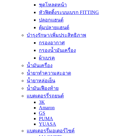
ชุดโหลดหน้า
หัวฟิตติ้งระบบเบรก FITTING
ปลอกแฮนด์
ตุ้มปลายแฮนด์
บำรุงรักษา/เพิ่มประสิทธิภาพ
กรองอากาศ
กรองน้ำมันเครื่อง
ผ้าเบรค
น้ำมันเครื่อง
น้ำยาทำความสะอาด
น้ำยาหล่อเย็น
น้ำมันเฟืองท้าย
แบตเตอรรี่รถยนต์
3K
Amaron
GS
PUMA
YUASA
แบตเตอรรี่มอเตอร์ไซค์