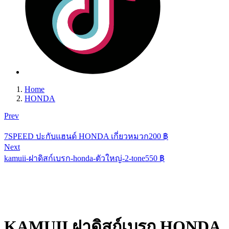
Home
HONDA
Prev
7SPEED ปะกับแฮนด์ HONDA เกี่ยวหมวก
200
฿
Next
kamuii-ฝาดิสก์เบรก-honda-ตัวใหญ่-2-tone
550
฿
KAMUII ฝาดิสก์เบรก HONDA