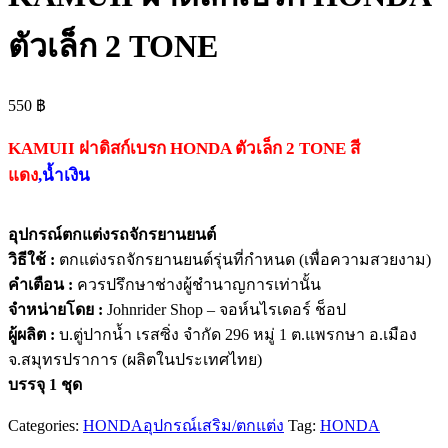
ตัวเล็ก 2 TONE
550
฿
KAMUII ฝาดิสก์เบรก HONDA ตัวเล็ก 2 TONE สี
แดง
,น้ำเงิน
อุปกรณ์ตกแต่งรถจักรยานยนต์
วิธีใช้ :
ตกแต่งรถจักรยานยนต์รุ่นที่กำหนด (เพื่อความสวยงาม)
คำเตือน :
ควรปรึกษาช่างผู้ชำนาญการเท่านั้น
จำหน่ายโดย :
Johnrider Shop – จอห์นไรเดอร์ ช็อป
ผู้ผลิต :
บ.ตู่ปากน้ำ เรสซิ่ง จำกัด 296 หมู่ 1 ต.แพรกษา อ.เมือง
จ.สมุทรปราการ (ผลิตในประเทศไทย)
บรรจุ 1 ชุด
Categories:
HONDA
อุปกรณ์เสริม/ตกแต่ง
Tag:
HONDA