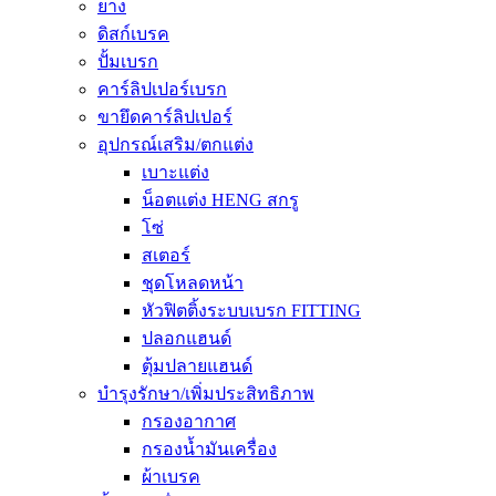
ยาง
ดิสก์เบรค
ปั้มเบรก
คาร์ลิปเปอร์เบรก
ขายึดคาร์ลิปเปอร์
อุปกรณ์เสริม/ตกแต่ง
เบาะแต่ง
น็อตแต่ง HENG สกรู
โซ่
สเตอร์
ชุดโหลดหน้า
หัวฟิตติ้งระบบเบรก FITTING
ปลอกแฮนด์
ตุ้มปลายแฮนด์
บำรุงรักษา/เพิ่มประสิทธิภาพ
กรองอากาศ
กรองน้ำมันเครื่อง
ผ้าเบรค