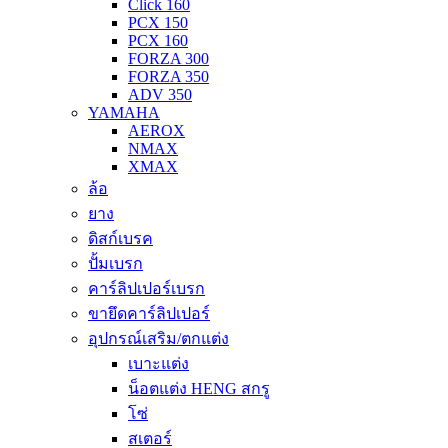
Click 160
PCX 150
PCX 160
FORZA 300
FORZA 350
ADV 350
YAMAHA
AEROX
NMAX
XMAX
ล้อ
ยาง
ดิสก์เบรค
ปั้มเบรก
คาร์ลิปเปอร์เบรก
ขายึดคาร์ลิปเปอร์
อุปกรณ์เสริม/ตกแต่ง
เบาะแต่ง
น็อตแต่ง HENG สกรู
โซ่
สเตอร์