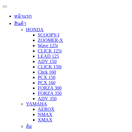
หน้าแรก
สินค้า
HONDA
SCOOPY-I
ZOOMER-X
Wave 125i
CLICK 125i
LEAD 125
ADV 150
CLICK 150i
Click 160
PCX 150
PCX 160
FORZA 300
FORZA 350
ADV 350
YAMAHA
AEROX
NMAX
XMAX
ล้อ