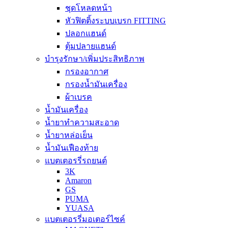
ชุดโหลดหน้า
หัวฟิตติ้งระบบเบรก FITTING
ปลอกแฮนด์
ตุ้มปลายแฮนด์
บำรุงรักษา/เพิ่มประสิทธิภาพ
กรองอากาศ
กรองน้ำมันเครื่อง
ผ้าเบรค
น้ำมันเครื่อง
น้ำยาทำความสะอาด
น้ำยาหล่อเย็น
น้ำมันเฟืองท้าย
แบตเตอรรี่รถยนต์
3K
Amaron
GS
PUMA
YUASA
แบตเตอรรี่มอเตอร์ไซค์