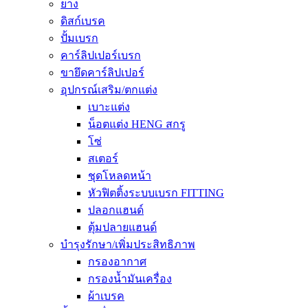
ยาง
ดิสก์เบรค
ปั้มเบรก
คาร์ลิปเปอร์เบรก
ขายึดคาร์ลิปเปอร์
อุปกรณ์เสริม/ตกแต่ง
เบาะแต่ง
น็อตแต่ง HENG สกรู
โซ่
สเตอร์
ชุดโหลดหน้า
หัวฟิตติ้งระบบเบรก FITTING
ปลอกแฮนด์
ตุ้มปลายแฮนด์
บำรุงรักษา/เพิ่มประสิทธิภาพ
กรองอากาศ
กรองน้ำมันเครื่อง
ผ้าเบรค