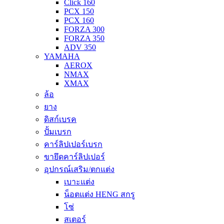
Click 160
PCX 150
PCX 160
FORZA 300
FORZA 350
ADV 350
YAMAHA
AEROX
NMAX
XMAX
ล้อ
ยาง
ดิสก์เบรค
ปั้มเบรก
คาร์ลิปเปอร์เบรก
ขายึดคาร์ลิปเปอร์
อุปกรณ์เสริม/ตกแต่ง
เบาะแต่ง
น็อตแต่ง HENG สกรู
โซ่
สเตอร์