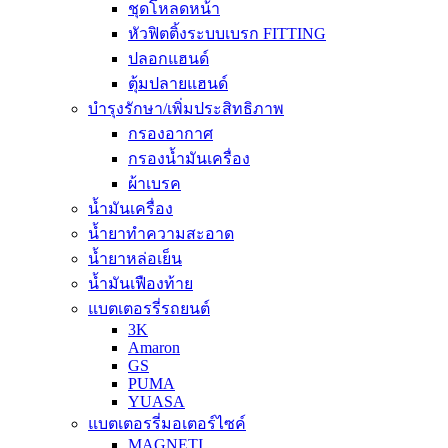
ชุดโหลดหน้า
หัวฟิตติ้งระบบเบรก FITTING
ปลอกแฮนด์
ตุ้มปลายแฮนด์
บำรุงรักษา/เพิ่มประสิทธิภาพ
กรองอากาศ
กรองน้ำมันเครื่อง
ผ้าเบรค
น้ำมันเครื่อง
น้ำยาทำความสะอาด
น้ำยาหล่อเย็น
น้ำมันเฟืองท้าย
แบตเตอรรี่รถยนต์
3K
Amaron
GS
PUMA
YUASA
แบตเตอรรี่มอเตอร์ไซค์
MAGNETI