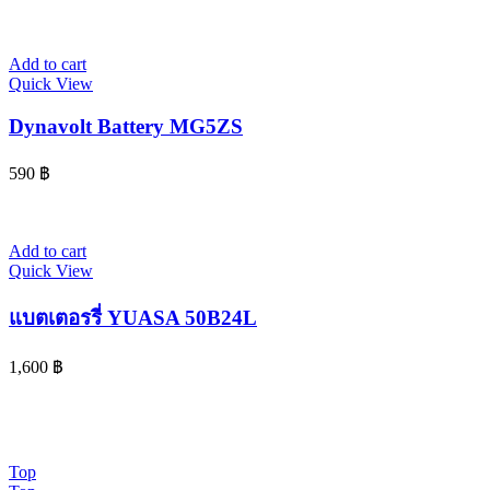
Add to cart
Quick View
Dynavolt Battery MG5ZS
590
฿
Add to cart
Quick View
แบตเตอรรี่ YUASA 50B24L
1,600
฿
© 2024 www.จอห์นไรเดอร์.com | All Rights Reserved. Design By
OK COM
Top