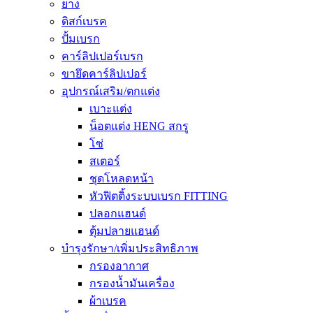
ยาง
ดิสก์เบรค
ปั้มเบรก
คาร์ลิปเปอร์เบรก
ขายึดคาร์ลิปเปอร์
อุปกรณ์เสริม/ตกแต่ง
เบาะแต่ง
น็อตแต่ง HENG สกรู
โซ่
สเตอร์
ชุดโหลดหน้า
หัวฟิตติ้งระบบเบรก FITTING
ปลอกแฮนด์
ตุ้มปลายแฮนด์
บำรุงรักษา/เพิ่มประสิทธิภาพ
กรองอากาศ
กรองน้ำมันเครื่อง
ผ้าเบรค