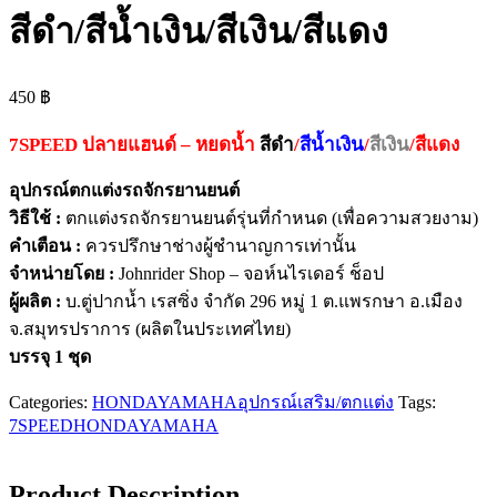
สีดำ/สีน้ำเงิน/สีเงิน/สีแดง
450
฿
7SPEED ปลายแฮนด์ – หยดน้ำ
สีดำ
/
สีน้ำเงิน
/
สีเงิน
/สีแดง
อุปกรณ์ตกแต่งรถจักรยานยนต์
วิธีใช้ :
ตกแต่งรถจักรยานยนต์รุ่นที่กำหนด (เพื่อความสวยงาม)
คำเตือน :
ควรปรึกษาช่างผู้ชำนาญการเท่านั้น
จำหน่ายโดย :
Johnrider Shop – จอห์นไรเดอร์ ช็อป
ผู้ผลิต :
บ.ตู่ปากน้ำ เรสซิ่ง จำกัด 296 หมู่ 1 ต.แพรกษา อ.เมือง
จ.สมุทรปราการ (ผลิตในประเทศไทย)
บรรจุ 1 ชุด
Categories:
HONDA
YAMAHA
อุปกรณ์เสริม/ตกแต่ง
Tags:
7SPEED
HONDA
YAMAHA
Product Description