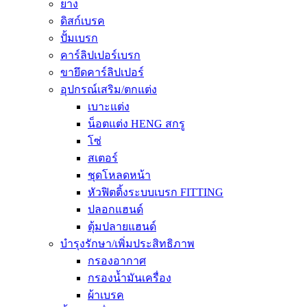
ยาง
ดิสก์เบรค
ปั้มเบรก
คาร์ลิปเปอร์เบรก
ขายึดคาร์ลิปเปอร์
อุปกรณ์เสริม/ตกแต่ง
เบาะแต่ง
น็อตแต่ง HENG สกรู
โซ่
สเตอร์
ชุดโหลดหน้า
หัวฟิตติ้งระบบเบรก FITTING
ปลอกแฮนด์
ตุ้มปลายแฮนด์
บำรุงรักษา/เพิ่มประสิทธิภาพ
กรองอากาศ
กรองน้ำมันเครื่อง
ผ้าเบรค