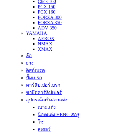
Click 160
PCX 150
PCX 160
FORZA 300
FORZA 350
ADV 350
YAMAHA
AEROX
NMAX
XMAX
ล้อ
ยาง
ดิสก์เบรค
ปั้มเบรก
คาร์ลิปเปอร์เบรก
ขายึดคาร์ลิปเปอร์
อุปกรณ์เสริม/ตกแต่ง
เบาะแต่ง
น็อตแต่ง HENG สกรู
โซ่
สเตอร์