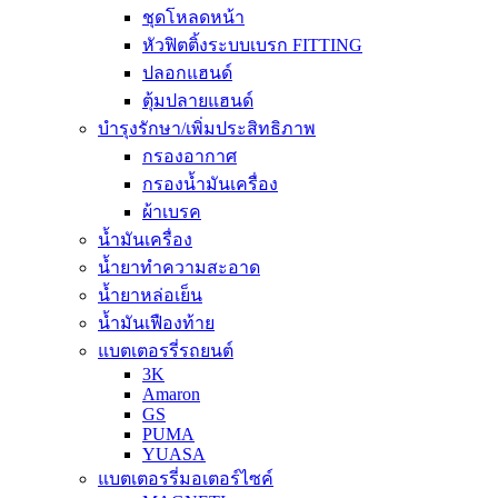
ชุดโหลดหน้า
หัวฟิตติ้งระบบเบรก FITTING
ปลอกแฮนด์
ตุ้มปลายแฮนด์
บำรุงรักษา/เพิ่มประสิทธิภาพ
กรองอากาศ
กรองน้ำมันเครื่อง
ผ้าเบรค
น้ำมันเครื่อง
น้ำยาทำความสะอาด
น้ำยาหล่อเย็น
น้ำมันเฟืองท้าย
แบตเตอรรี่รถยนต์
3K
Amaron
GS
PUMA
YUASA
แบตเตอรรี่มอเตอร์ไซค์