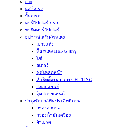
ยาง
ดิสก์เบรค
ปั้มเบรก
คาร์ลิปเปอร์เบรก
ขายึดคาร์ลิปเปอร์
อุปกรณ์เสริม/ตกแต่ง
เบาะแต่ง
น็อตแต่ง HENG สกรู
โซ่
สเตอร์
ชุดโหลดหน้า
หัวฟิตติ้งระบบเบรก FITTING
ปลอกแฮนด์
ตุ้มปลายแฮนด์
บำรุงรักษา/เพิ่มประสิทธิภาพ
กรองอากาศ
กรองน้ำมันเครื่อง
ผ้าเบรค