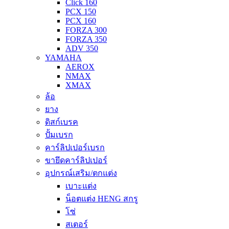
Click 160
PCX 150
PCX 160
FORZA 300
FORZA 350
ADV 350
YAMAHA
AEROX
NMAX
XMAX
ล้อ
ยาง
ดิสก์เบรค
ปั้มเบรก
คาร์ลิปเปอร์เบรก
ขายึดคาร์ลิปเปอร์
อุปกรณ์เสริม/ตกแต่ง
เบาะแต่ง
น็อตแต่ง HENG สกรู
โซ่
สเตอร์