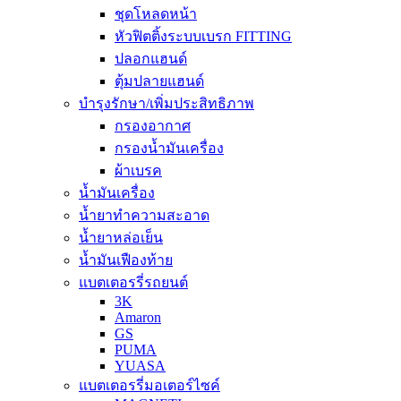
ชุดโหลดหน้า
หัวฟิตติ้งระบบเบรก FITTING
ปลอกแฮนด์
ตุ้มปลายแฮนด์
บำรุงรักษา/เพิ่มประสิทธิภาพ
กรองอากาศ
กรองน้ำมันเครื่อง
ผ้าเบรค
น้ำมันเครื่อง
น้ำยาทำความสะอาด
น้ำยาหล่อเย็น
น้ำมันเฟืองท้าย
แบตเตอรรี่รถยนต์
3K
Amaron
GS
PUMA
YUASA
แบตเตอรรี่มอเตอร์ไซค์