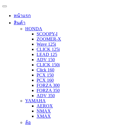
หน้าแรก
สินค้า
HONDA
SCOOPY-I
ZOOMER-X
Wave 125i
CLICK 125i
LEAD 125
ADV 150
CLICK 150i
Click 160
PCX 150
PCX 160
FORZA 300
FORZA 350
ADV 350
YAMAHA
AEROX
NMAX
XMAX
ล้อ