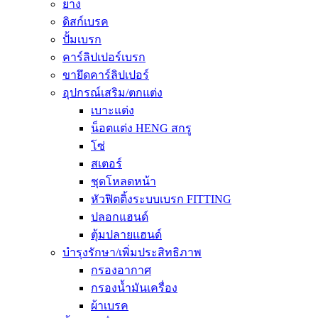
ยาง
ดิสก์เบรค
ปั้มเบรก
คาร์ลิปเปอร์เบรก
ขายึดคาร์ลิปเปอร์
อุปกรณ์เสริม/ตกแต่ง
เบาะแต่ง
น็อตแต่ง HENG สกรู
โซ่
สเตอร์
ชุดโหลดหน้า
หัวฟิตติ้งระบบเบรก FITTING
ปลอกแฮนด์
ตุ้มปลายแฮนด์
บำรุงรักษา/เพิ่มประสิทธิภาพ
กรองอากาศ
กรองน้ำมันเครื่อง
ผ้าเบรค