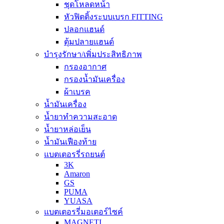
ชุดโหลดหน้า
หัวฟิตติ้งระบบเบรก FITTING
ปลอกแฮนด์
ตุ้มปลายแฮนด์
บำรุงรักษา/เพิ่มประสิทธิภาพ
กรองอากาศ
กรองน้ำมันเครื่อง
ผ้าเบรค
น้ำมันเครื่อง
น้ำยาทำความสะอาด
น้ำยาหล่อเย็น
น้ำมันเฟืองท้าย
แบตเตอรรี่รถยนต์
3K
Amaron
GS
PUMA
YUASA
แบตเตอรรี่มอเตอร์ไซค์
MAGNETI