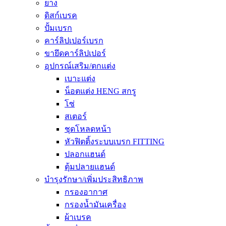
ยาง
ดิสก์เบรค
ปั้มเบรก
คาร์ลิปเปอร์เบรก
ขายึดคาร์ลิปเปอร์
อุปกรณ์เสริม/ตกแต่ง
เบาะแต่ง
น็อตแต่ง HENG สกรู
โซ่
สเตอร์
ชุดโหลดหน้า
หัวฟิตติ้งระบบเบรก FITTING
ปลอกแฮนด์
ตุ้มปลายแฮนด์
บำรุงรักษา/เพิ่มประสิทธิภาพ
กรองอากาศ
กรองน้ำมันเครื่อง
ผ้าเบรค