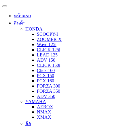
หน้าแรก
สินค้า
HONDA
SCOOPY-I
ZOOMER-X
Wave 125i
CLICK 125i
LEAD 125
ADV 150
CLICK 150i
Click 160
PCX 150
PCX 160
FORZA 300
FORZA 350
ADV 350
YAMAHA
AEROX
NMAX
XMAX
ล้อ