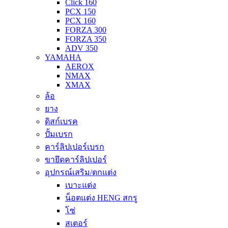
Click 160
PCX 150
PCX 160
FORZA 300
FORZA 350
ADV 350
YAMAHA
AEROX
NMAX
XMAX
ล้อ
ยาง
ดิสก์เบรค
ปั้มเบรก
คาร์ลิปเปอร์เบรก
ขายึดคาร์ลิปเปอร์
อุปกรณ์เสริม/ตกแต่ง
เบาะแต่ง
น็อตแต่ง HENG สกรู
โซ่
สเตอร์