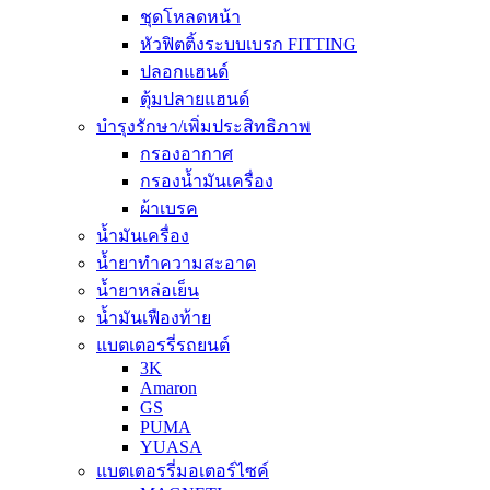
ชุดโหลดหน้า
หัวฟิตติ้งระบบเบรก FITTING
ปลอกแฮนด์
ตุ้มปลายแฮนด์
บำรุงรักษา/เพิ่มประสิทธิภาพ
กรองอากาศ
กรองน้ำมันเครื่อง
ผ้าเบรค
น้ำมันเครื่อง
น้ำยาทำความสะอาด
น้ำยาหล่อเย็น
น้ำมันเฟืองท้าย
แบตเตอรรี่รถยนต์
3K
Amaron
GS
PUMA
YUASA
แบตเตอรรี่มอเตอร์ไซค์